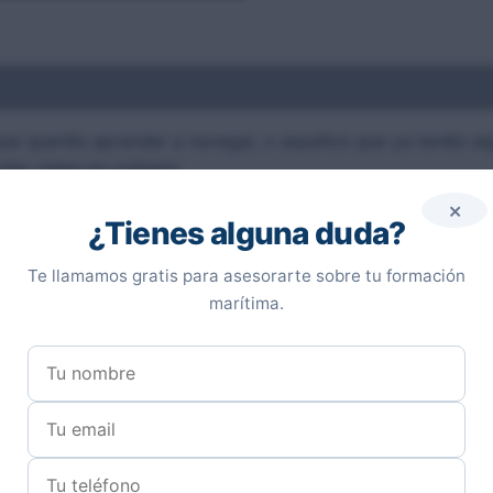
que queréis aprender a navegar, o aquellos que ya tenéis a
er viajes en solitario.
×
¿Tienes alguna duda?
o Balear, recorriendo todas sus islas y haciendo escalas en
Te llamamos gratis para asesorarte sobre tu formación
marítima.
por la costa almeriense y Cabo de Gata.
ordo con salidas desde Almería a Melilla, Málaga o Murcia
ue compartirán camarotes dobles y participarán en todas la
nosotros.