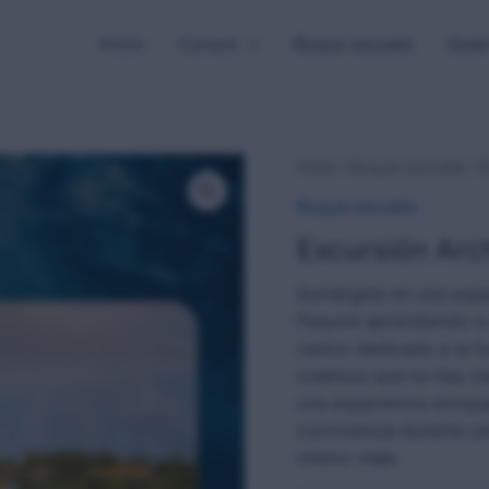
Inicio
Cursos
Buque escuela
Quie
Inicio
/
Buque escuela
/ E
Buque escuela
Excursión Arc
Sumérgete en una exper
Pequod aprendiendo a 
centro dedicado a la f
creemos que no hay me
una experiencia enrique
convivencia durante un
mismo viaje.