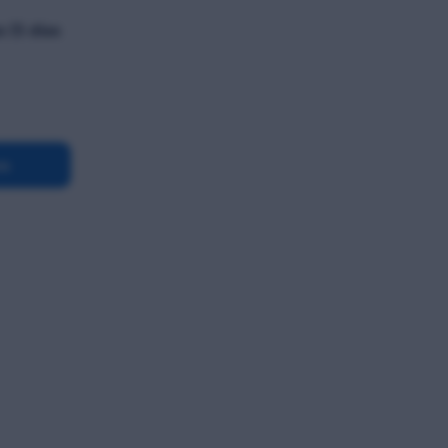
 (5 días
es