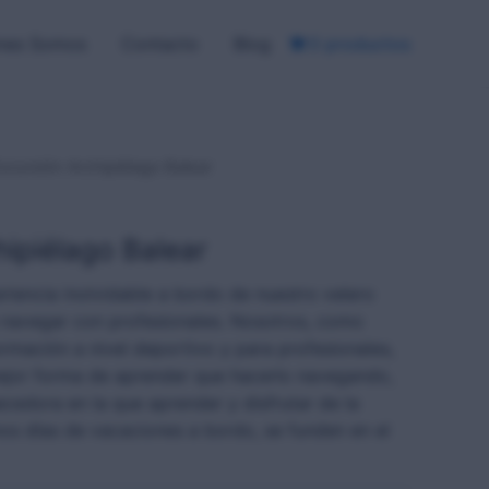
nes Somos
Contacto
Blog
0 productos
xcursión Archipiélago Balear
hipiélago Balear
iencia inolvidable a bordo de nuestro velero
navegar con profesionales. Nosotros, como
ormación a nivel deportivo y para profesionales,
jor forma de aprender que hacerlo navegando,
cedora en la que aprender y disfrutar de la
os días de vacaciones a bordo, se funden en el