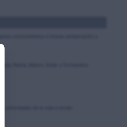
lgunos conocimientos e incluso embarcación y
 Ibiza, Palma, Mahon, Soller y Formentera.
.
s actividades de la vida a bordo.