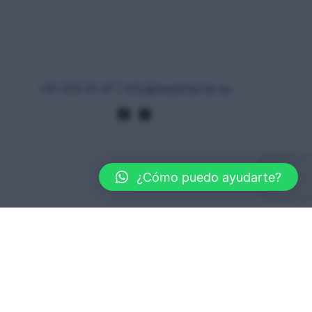
+61 555 61 47 | info@medcharter.es
¿Cómo puedo ayudarte?
RTE