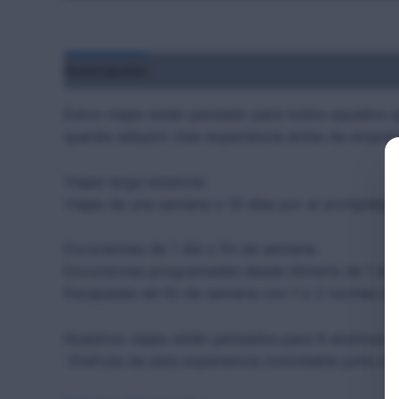
Descripción
Estos viajes están pensado para todos aquellos 
queréis adquirir mas experiencia antes de emprend
Viajes larga estancia:
Viajes de una semana o 10 días por el archipiélag
Excursiones de 1 día o fin de semana:
Excursiones programadas desde Almería de 1 día 
Escapadas de fin de semana con 1 o 2 noches a b
Nuestros viajes están pensados para 8 alumnos q
-Disfruta de esta experiencia inolvidable junto a 